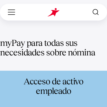
myPay para todas sus
Search...
necesidades sobre nómina
ABOUT US
OUR SERVICES
Acceso de activo
INDUSTRIES WE SERVE
empleado
CONTACT US